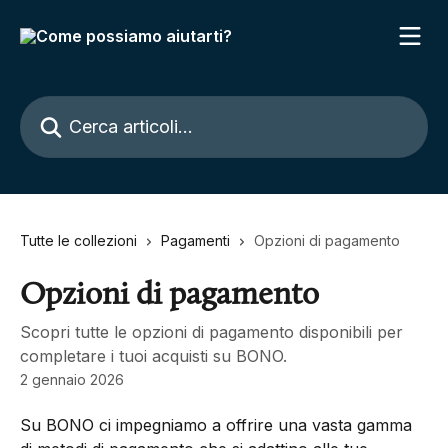
Vai al contenuto principale
Cerca articoli…
Tutte le collezioni
Pagamenti
Opzioni di pagamento
Opzioni di pagamento
Scopri tutte le opzioni di pagamento disponibili per
completare i tuoi acquisti su BONO.
2 gennaio 2026
Su BONO ci impegniamo a offrire una vasta gamma 